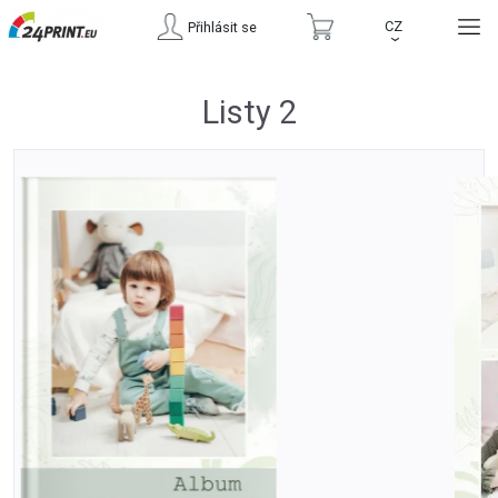
CZ
Přihlásit se
›
Listy 2