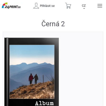
CZ
Přihlásit se
›
Černá 2