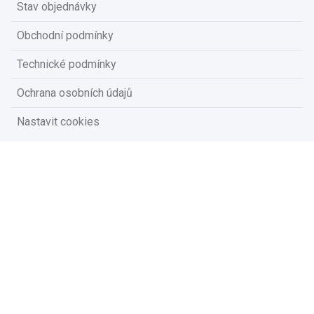
Stav objednávky
Obchodní podmínky
Technické podmínky
Ochrana osobních údajů
Nastavit cookies
Na vašem soukromí nám záleží
Vzhledem k platné legislativě od vás potřebujeme souhlas s
používáním souborů cookies.
Přijmout všechny cookies
Přizpůsobit