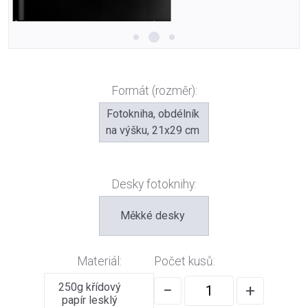
Formát (rozměr):
Fotokniha, obdélník
na výšku, 21x29 cm
Desky fotoknihy:
Měkké desky
Materiál:
Počet kusů:
250g křídový
−
+
papír lesklý