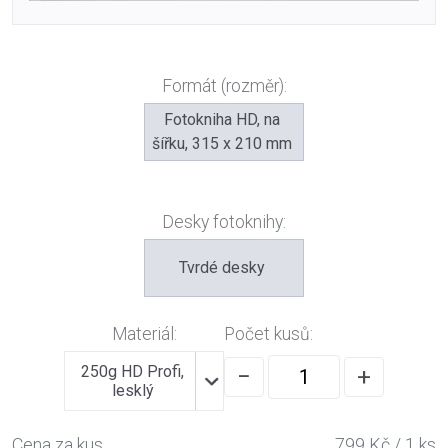
Formát (rozměr):
Fotokniha HD, na
šířku, 315 x 210 mm
Desky fotoknihy:
Tvrdé desky
Materiál:
Počet kusů:
250g HD Profi,
−
+
lesklý
Cena za kus
799 Kč / 1 ks