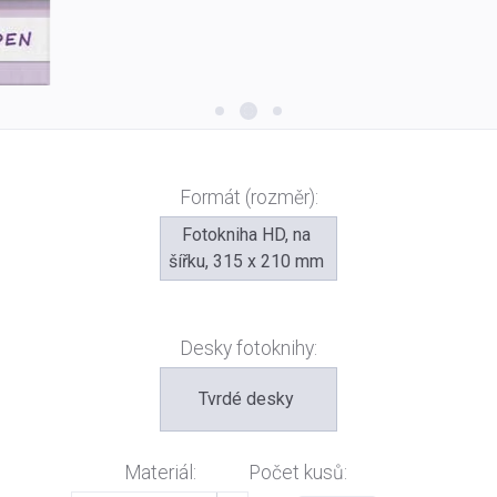
Formát (rozměr):
Fotokniha HD, na
šířku, 315 x 210 mm
Desky fotoknihy:
Tvrdé desky
Materiál:
Počet kusů: