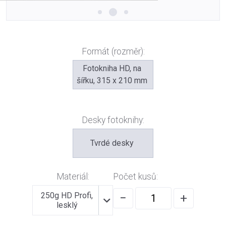
Formát (rozměr):
Fotokniha HD, na
šířku, 315 x 210 mm
Desky fotoknihy:
Tvrdé desky
Materiál:
Počet kusů:
250g HD Profi,
−
+
lesklý