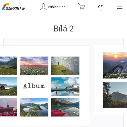
CZ
Přihlásit se
›
Bílá 2