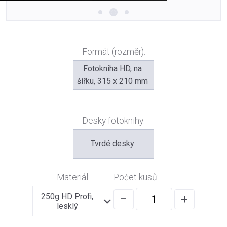
Formát (rozměr):
Fotokniha HD, na
šířku, 315 x 210 mm
Desky fotoknihy:
Tvrdé desky
Materiál:
Počet kusů:
250g HD Profi,
−
+
lesklý