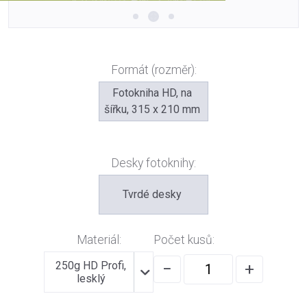
Formát (rozměr):
Fotokniha HD, na
šířku, 315 x 210 mm
Desky fotoknihy:
Tvrdé desky
Materiál:
Počet kusů:
250g HD Profi,
−
+
lesklý