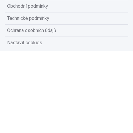
Obchodní podmínky
Technické podmínky
Ochrana osobních údajů
Nastavit cookies
Na vašem soukromí nám záleží
Vzhledem k platné legislativě od vás potřebujeme souhlas s
používáním souborů cookies.
Přijmout všechny cookies
Přizpůsobit