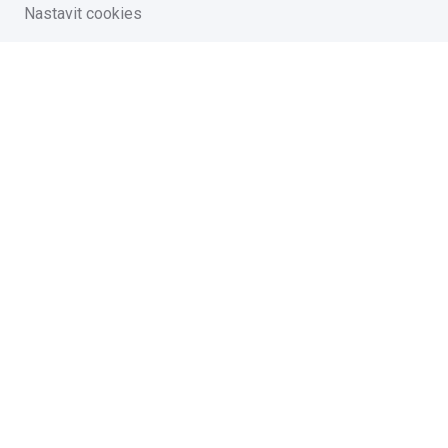
Nastavit cookies
Na vašem soukromí nám záleží
Vzhledem k platné legislativě od vás potřebujeme souhlas s p
souborů cookies.
Přijmout všechny cookies
Přizpůsobit