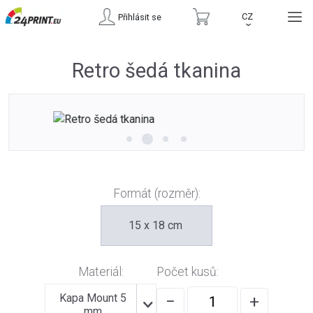
CZ
Přihlásit se
›
Retro šedá tkanina
Formát (rozměr):
15 x 18 cm
Materiál:
Počet kusů:
Kapa Mount 5
−
+
mm