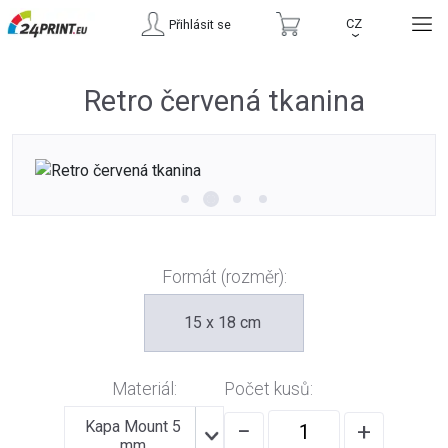
CZ
Přihlásit se
›
Retro červená tkanina
Formát (rozměr):
15 x 18 cm
Materiál:
Počet kusů:
Kapa Mount 5
−
+
mm