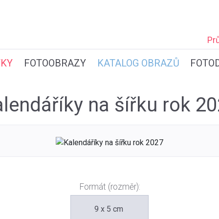
Pr
TKY
FOTOOBRAZY
KATALOG OBRAZŮ
FOTO
lendáříky na šířku rok 2
Formát (rozměr):
9 x 5 cm