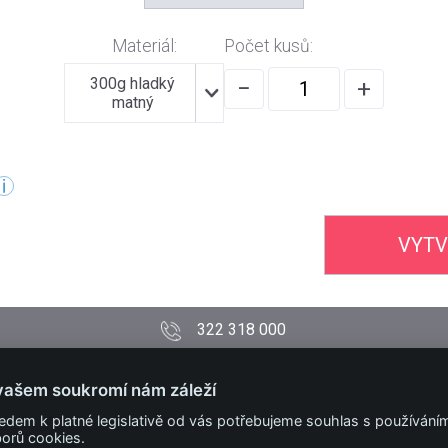
Materiál:
Počet kusů:
300g hladký
−
+
matný
VYTV
322 318 000
PODMÍNKY
vašem soukromí nám záleží
Obchodní podmínky
edem k platné legislativě od vás potřebujeme souhlas s používání
Technické podmínky
orů cookies.