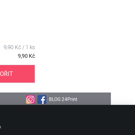
9,90 Kč / 1 ks
9,90 Kč
OŘIT
BLOG 24Print
OBJEDNÁVKA
Doprava
m
Platební metody