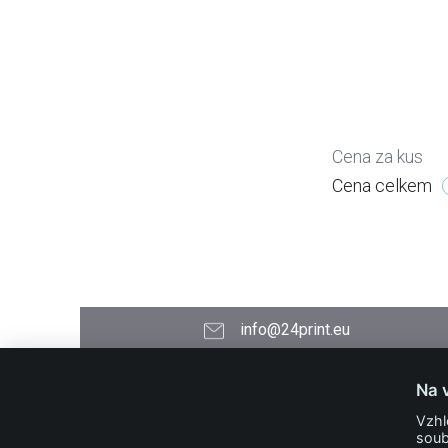
Cena za kus
Cena celkem
info@24print.eu
24PRINT.eu
Na 
Kontakt
Vzhl
O společnosti
soub