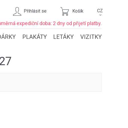
CZ
Přihlásit se
Košík
›
ůměrná expediční
doba: 2 dny
od přijetí platby.
DÁRKY
PLAKÁTY
LETÁKY
VIZITKY
027