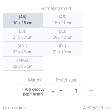
Formát (rozměr):
(A6)
(A5)
10 x 15 cm
15 x 21 cm
(A4)
(A3)
21 x 30 cm
29 x 42 cm
(A3+)
(DL)
32 x 45 cm
21 x 10 cm
(MAX)
32 x 65 cm
Materiál:
Počet kusů:
170g křídový
−
+
papír lesklý
Cena za kus
4,90 Kč / 1 ks