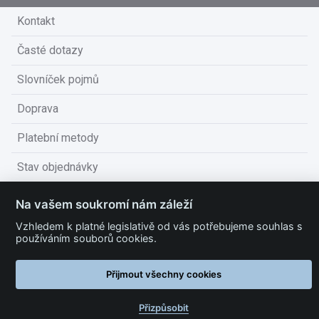
Kontakt
Časté dotazy
Slovníček pojmů
Doprava
Platební metody
Stav objednávky
Obchodní podmínky
Na vašem soukromí nám záleží
Technické podmínky
Vzhledem k platné legislativě od vás potřebujeme souhlas s
používáním souborů cookies.
Ochrana osobních údajů
Přijmout všechny cookies
Nastavit cookies
Přizpůsobit