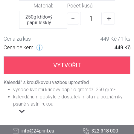
Materiál:
Počet kusů:
250g křídový
−
+
papír lesklý
Cena za kus
449 Kč / 1 ks
Cena celkem
449 Kč
VYTVOŘIT
Kalendář s kroužkovou vazbou uprostřed
vysoce kvalitní křídový papír o gramáži 250 g/m²
kalendárium poskytuje dostatek místa na poznámky
psané vlastní rukou
info@24print.eu
322 318 000