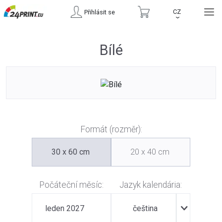
CZ
Přihlásit se
›
Bílé
Formát (rozměr):
30 x 60 cm
20 x 40 cm
Počáteční měsíc:
Jazyk kalendária:
leden 2027
čeština