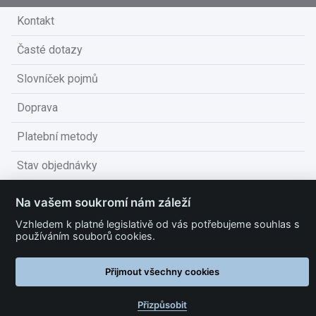
Kontakt
Časté dotazy
Slovníček pojmů
Doprava
Platební metody
Stav objednávky
Obchodní podmínky
Na vašem soukromí nám záleží
Technické podmínky
Vzhledem k platné legislativě od vás potřebujeme souhlas s
používáním souborů cookies.
Ochrana osobních údajů
Přijmout všechny cookies
Nastavit cookies
Přizpůsobit