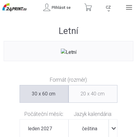
CZ
Přihlásit se
›
Letní
Formát (rozměr):
30 x 60 cm
20 x 40 cm
Počáteční měsíc:
Jazyk kalendária:
leden 2027
čeština