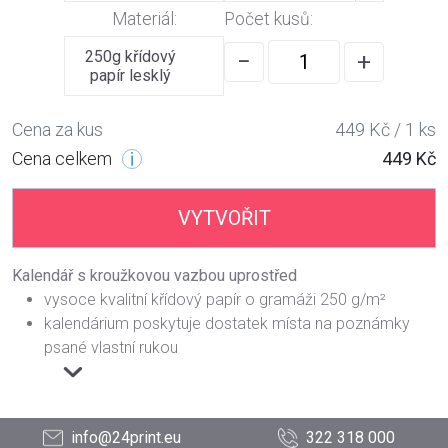
Materiál:
Počet kusů:
250g křídový
−
+
papír lesklý
Cena za kus
449 Kč / 1 ks
Cena celkem
449 Kč
VYTVOŘIT
Kalendář s kroužkovou vazbou uprostřed
vysoce kvalitní křídový papír o gramáži 250 g/m²
kalendárium poskytuje dostatek místa na poznámky
psané vlastní rukou
info@24print.eu
322 318 000