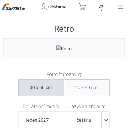
CZ
Přihlásit se
›
Retro
Formát (rozměr):
30 x 60 cm
20 x 40 cm
Počáteční měsíc:
Jazyk kalendária:
leden 2027
čeština