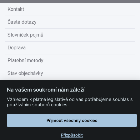
Kontakt
Časté dotazy
Slovníček pojmů
Doprava
Platební metody
Stav objednávky
Obchodní podmínky
Na vašem soukromí nám záleží
Technické podmínky
Vzhledem k platné legislativě od vás potřebujeme souhlas s
používáním souborů cookies.
Ochrana osobních údajů
Přijmout všechny cookies
Nastavit cookies
Přizpůsobit