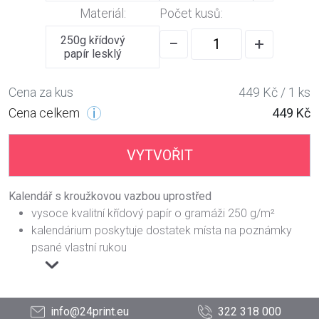
Materiál:
Počet kusů:
250g křídový
−
+
papír lesklý
Cena za kus
449 Kč / 1 ks
Cena celkem
449 Kč
VYTVOŘIT
Kalendář s kroužkovou vazbou uprostřed
vysoce kvalitní křídový papír o gramáži 250 g/m²
kalendárium poskytuje dostatek místa na poznámky
psané vlastní rukou
info@24print.eu
322 318 000