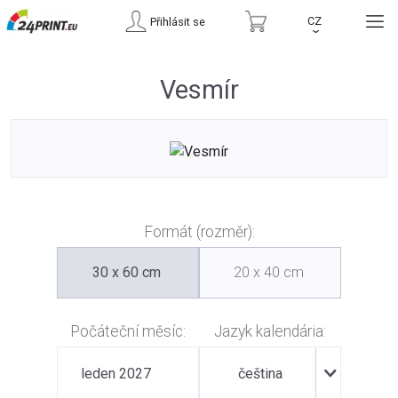
CZ
Přihlásit se
›
Vesmír
Formát (rozměr):
30 x 60 cm
20 x 40 cm
Počáteční měsíc:
Jazyk kalendária:
leden 2027
čeština