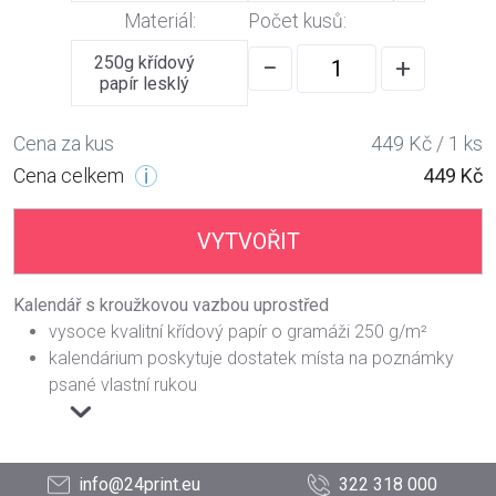
Materiál:
Počet kusů:
250g křídový
−
+
papír lesklý
Cena za kus
449 Kč / 1 ks
Cena celkem
449 Kč
VYTVOŘIT
Kalendář s kroužkovou vazbou uprostřed
vysoce kvalitní křídový papír o gramáži 250 g/m²
kalendárium poskytuje dostatek místa na poznámky
psané vlastní rukou
info@24print.eu
322 318 000