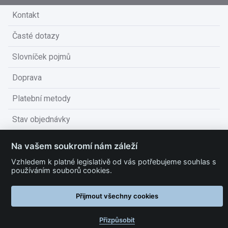
Kontakt
Časté dotazy
Slovníček pojmů
Doprava
Platební metody
Stav objednávky
Obchodní podmínky
Na vašem soukromí nám záleží
Technické podmínky
Vzhledem k platné legislativě od vás potřebujeme souhlas s
používáním souborů cookies.
Ochrana osobních údajů
Přijmout všechny cookies
Nastavit cookies
Přizpůsobit