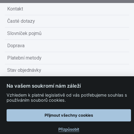
Kontakt
Časté dotazy
Slovníček pojmů
Doprava
Platební metody
Stav objednávky
Obchodní podmínky
Na vašem soukromí nám záleží
Technické podmínky
Vzhledem k platné legislativě od vás potřebujeme souhlas s
používáním souborů cookies.
Ochrana osobních údajů
Přijmout všechny cookies
Nastavit cookies
Přizpůsobit