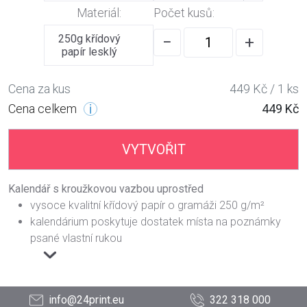
Materiál:
Počet kusů:
250g křídový
−
+
papír lesklý
Cena za kus
449 Kč / 1 ks
Cena celkem
449 Kč
VYTVOŘIT
Kalendář s kroužkovou vazbou uprostřed
vysoce kvalitní křídový papír o gramáži 250 g/m²
kalendárium poskytuje dostatek místa na poznámky
psané vlastní rukou
info@24print.eu
322 318 000