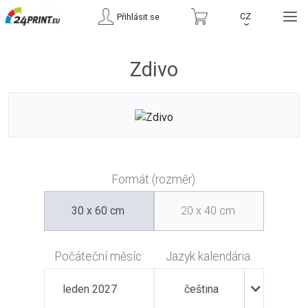
CZ
Přihlásit se
›
Zdivo
Formát (rozměr):
30 x 60 cm
20 x 40 cm
Počáteční měsíc:
Jazyk kalendária:
leden 2027
čeština