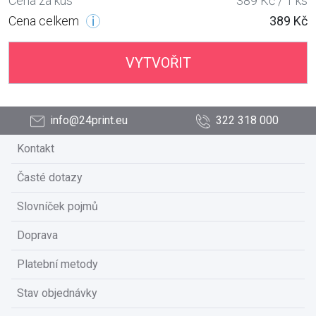
Cena za kus
389 Kč / 1 ks
Cena celkem
389 Kč
VYTVOŘIT
info@24print.eu
322 318 000
Kontakt
Časté dotazy
Slovníček pojmů
Doprava
Platební metody
Stav objednávky