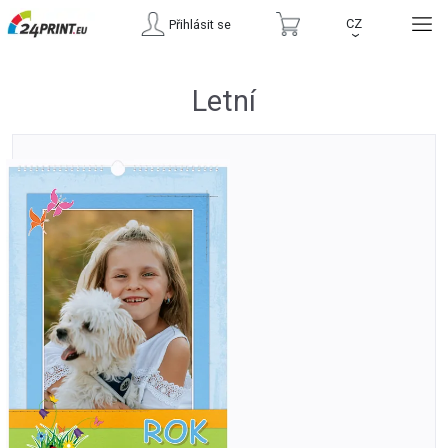
CZ
Přihlásit se
›
Letní