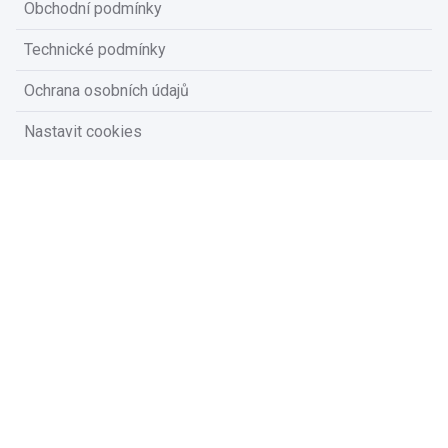
Obchodní podmínky
Technické podmínky
Ochrana osobních údajů
Nastavit cookies
Na vašem soukromí nám záleží
Vzhledem k platné legislativě od vás potřebujeme souhlas s
používáním souborů cookies.
Přijmout všechny cookies
Přizpůsobit