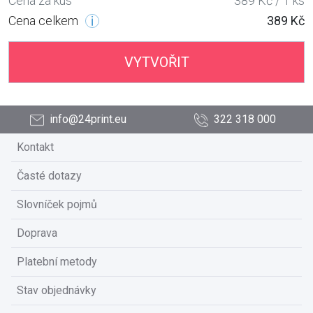
Cena za kus
389 Kč / 1 ks
Cena celkem
389 Kč
VYTVOŘIT
info@24print.eu
322 318 000
Kontakt
Časté dotazy
Slovníček pojmů
Doprava
Platební metody
Stav objednávky