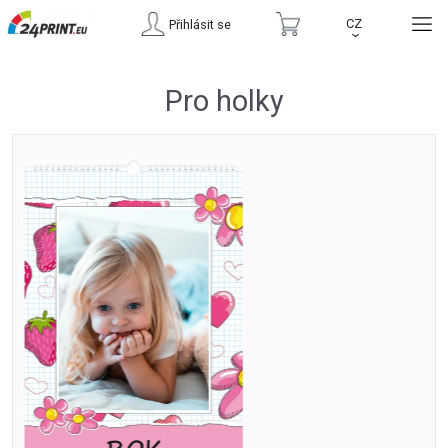
CZ
Přihlásit se
›
Pro holky