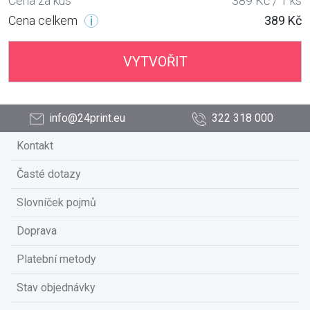
Cena za kus
389 Kč / 1 ks
Cena celkem
389 Kč
VYTVOŘIT
info@24print.eu
322 318 000
Kontakt
Časté dotazy
Slovníček pojmů
Doprava
Platební metody
Stav objednávky