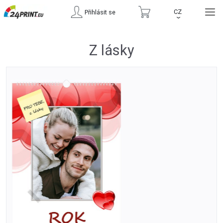
CZ
Přihlásit se
›
Z lásky