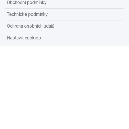
Obchodní podmínky
Technické podmínky
Ochrana osobních údajů
Nastavit cookies
Na vašem soukromí nám záleží
Vzhledem k platné legislativě od vás potřebujeme souhlas s
používáním souborů cookies.
Přijmout všechny cookies
Přizpůsobit