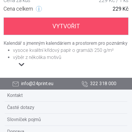
Cena za kus
229 Kč / 1 ks
Cena celkem
229 Kč
VYTVOŘIT
Kalendář s jmenným kalendáriem a prostorem pro poznámky
vysoce kvalitní křídový papír o gramáži 250 g/m²
výběr z několika motivů
info@24print.eu
322 318 000
Kontakt
Časté dotazy
Slovníček pojmů
Doprava