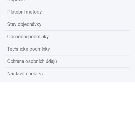
Platební metody
Stav objednávky
Obchodní podmínky
Technické podmínky
Ochrana osobních údajů
Nastavit cookies
Na vašem soukromí nám záleží
Vzhledem k platné legislativě od vás potřebujeme souhlas s
používáním souborů cookies.
Přijmout všechny cookies