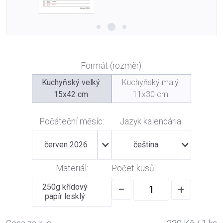
Formát (rozměr):
Kuchyňský velký
Kuchyňský malý
15x42 cm
11x30 cm
Počáteční měsíc:
Jazyk kalendária:
červen 2026
čeština
Materiál:
Počet kusů:
250g křídový
−
+
papír lesklý