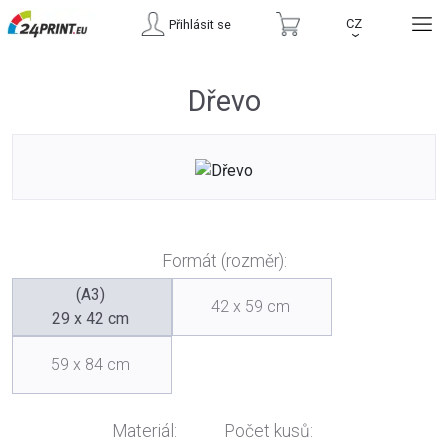
CZ
Přihlásit se
›
Dřevo
Formát (rozměr):
(A3)
42 x 59 cm
29 x 42 cm
59 x 84 cm
Materiál:
Počet kusů: