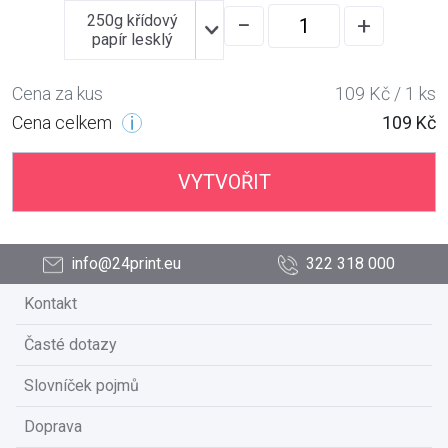
250g křídový
−
+
papír lesklý
Cena za kus
109 Kč / 1 ks
Cena celkem
109 Kč
VYTVOŘIT
info@24print.eu
322 318 000
Kontakt
Časté dotazy
Slovníček pojmů
Doprava