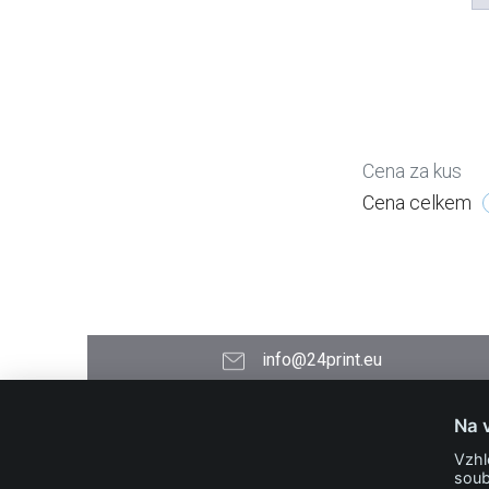
Cena za kus
Cena celkem
info@24print.eu
24PRINT.eu
Na 
Kontakt
Vzhl
O společnosti
soub