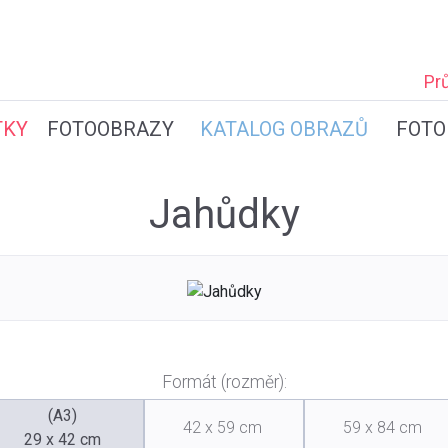
Pr
TKY
FOTOOBRAZY
KATALOG OBRAZŮ
FOTO
Jahůdky
Formát (rozměr):
(A3)
42 x 59 cm
59 x 84 cm
29 x 42 cm