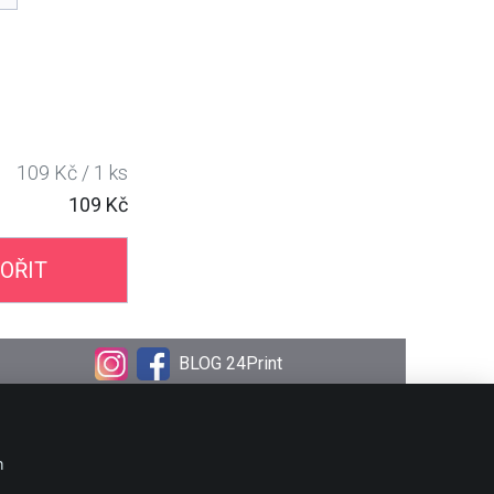
109 Kč / 1 ks
109 Kč
OŘIT
BLOG 24Print
OBJEDNÁVKA
Doprava
m
Platební metody