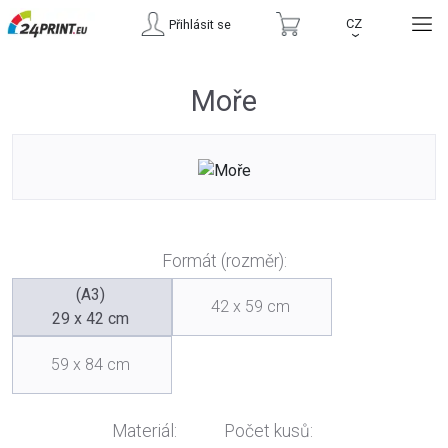
CZ
Přihlásit se
›
Moře
Formát (rozměr):
(A3)
42 x 59 cm
29 x 42 cm
59 x 84 cm
Materiál:
Počet kusů: