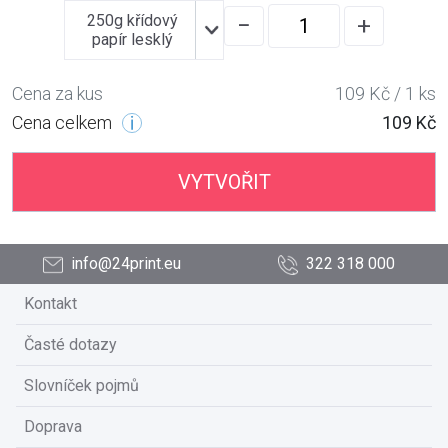
250g křídový
−
+
papír lesklý
Cena za kus
109 Kč / 1 ks
Cena celkem
109 Kč
VYTVOŘIT
info@24print.eu
322 318 000
Kontakt
Časté dotazy
Slovníček pojmů
Doprava