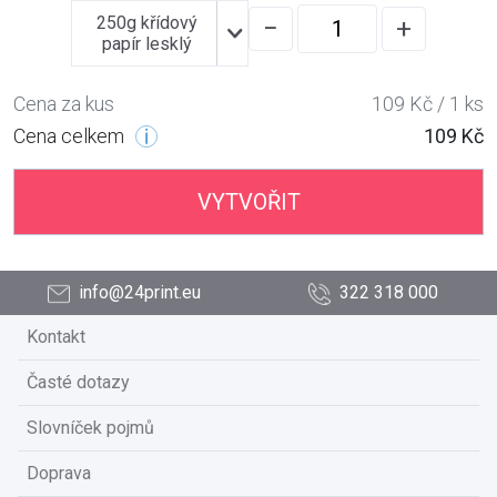
250g křídový
−
+
papír lesklý
Cena za kus
109 Kč / 1 ks
Cena celkem
109 Kč
VYTVOŘIT
info@24print.eu
322 318 000
Kontakt
Časté dotazy
Slovníček pojmů
Doprava