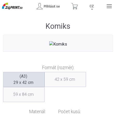
CZ
Přihlásit se
›
Komiks
Formát (rozměr):
(A3)
42 x 59 cm
29 x 42 cm
59 x 84 cm
Materiál:
Počet kusů: