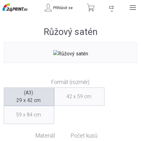
CZ
Přihlásit se
›
Růžový satén
Formát (rozměr):
(A3)
42 x 59 cm
29 x 42 cm
59 x 84 cm
Materiál:
Počet kusů: