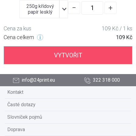
250g křídový
−
+
papír lesklý
Cena za kus
109 Kč / 1 ks
Cena celkem
109 Kč
VYTVOŘIT
info@24print.eu
322 318 000
Kontakt
Časté dotazy
Slovníček pojmů
Doprava