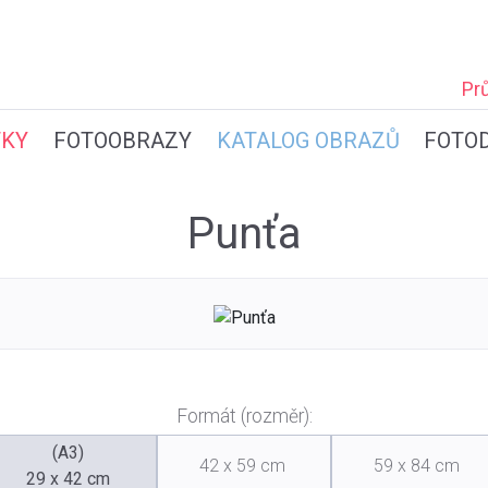
Pr
TKY
FOTOOBRAZY
KATALOG OBRAZŮ
FOTO
Punťa
Formát (rozměr):
(A3)
42 x 59 cm
59 x 84 cm
29 x 42 cm