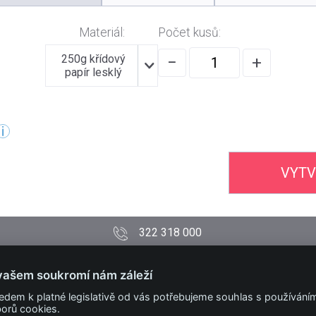
Materiál:
Počet kusů:
250g křídový
−
+
papír lesklý
VYTV
322 318 000
PODMÍNKY
vašem soukromí nám záleží
Obchodní podmínky
edem k platné legislativě od vás potřebujeme souhlas s používání
Technické podmínky
orů cookies.