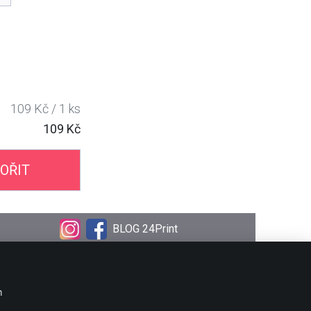
109 Kč / 1 ks
109 Kč
OŘIT
BLOG 24Print
OBJEDNÁVKA
Doprava
m
Platební metody