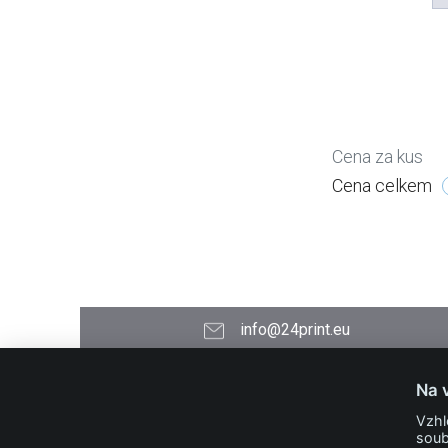
Cena za kus
Cena celkem
info@24print.eu
24PRINT.eu
Na 
Kontakt
Vzhl
O společnosti
soub