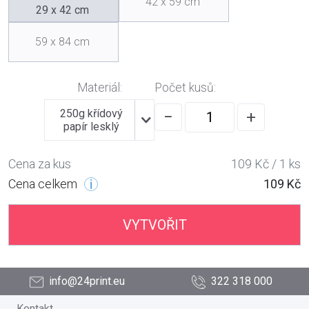
42 x 59 cm
29 x 42 cm
59 x 84 cm
Materiál:
Počet kusů:
250g křídový
−
+
papír lesklý
Cena za kus
109 Kč / 1 ks
Cena celkem
109 Kč
VYTVOŘIT
info@24print.eu
322 318 000
Kontakt