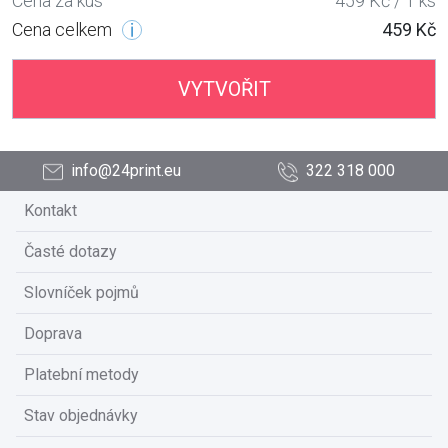
Cena za kus
459 Kč / 1 ks
Cena celkem
459 Kč
VYTVOŘIT
info@24print.eu
322 318 000
Kontakt
Časté dotazy
Slovníček pojmů
Doprava
Platební metody
Stav objednávky