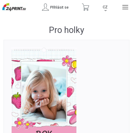
CZ
Přihlásit se
›
Pro holky