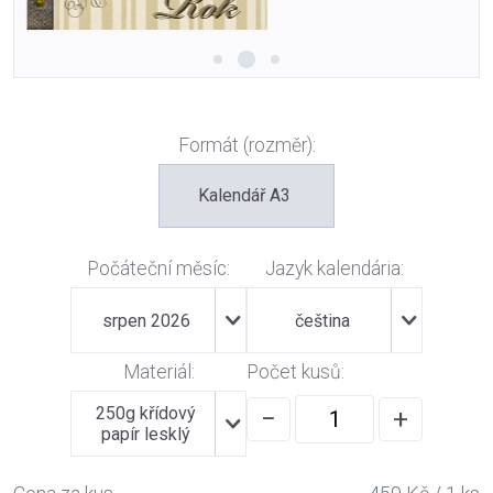
Formát (rozměr):
Kalendář A3
Počáteční měsíc:
Jazyk kalendária:
srpen 2026
čeština
Materiál:
Počet kusů:
250g křídový
−
+
papír lesklý