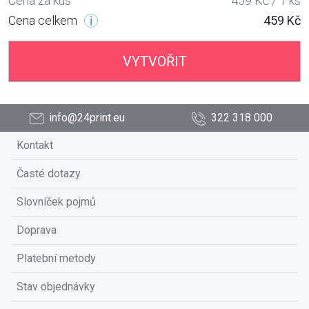
Cena za kus
459 Kč / 1 ks
Cena celkem
459 Kč
VYTVOŘIT
info@24print.eu
322 318 000
Kontakt
Časté dotazy
Slovníček pojmů
Doprava
Platební metody
Stav objednávky