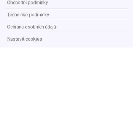
Obchodní podmínky
Technické podmínky
Ochrana osobních údajů
Nastavit cookies
Na vašem soukromí nám záleží
Vzhledem k platné legislativě od vás potřebujeme souhlas s
používáním souborů cookies.
Přijmout všechny cookies
Přizpůsobit