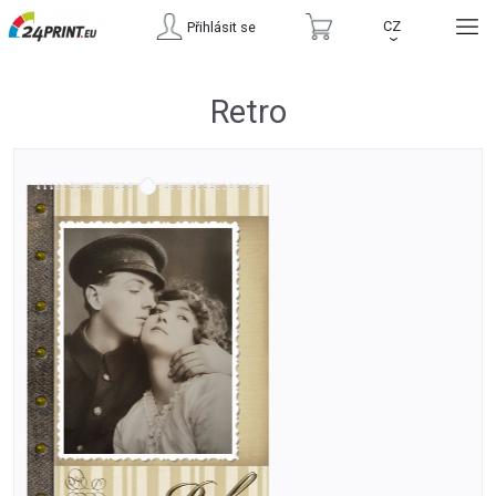
CZ
Přihlásit se
›
Retro