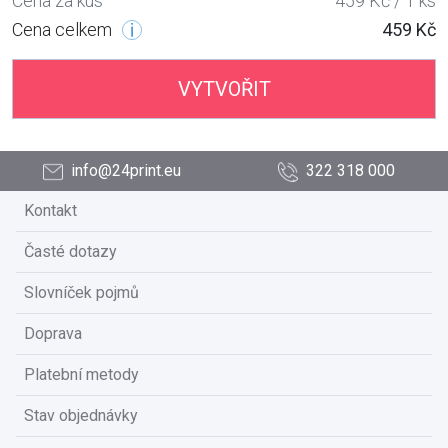
Cena za kus
459 Kč / 1 ks
Cena celkem
459 Kč
VYTVOŘIT
info@24print.eu
322 318 000
Kontakt
Časté dotazy
Slovníček pojmů
Doprava
Platební metody
Stav objednávky