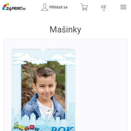
CZ
Přihlásit se
›
Mašinky