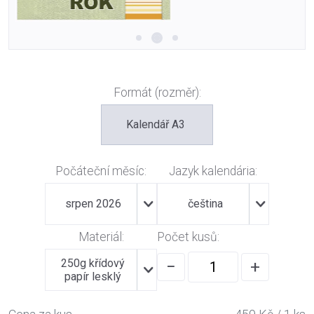
Formát (rozměr):
Kalendář A3
Počáteční měsíc:
Jazyk kalendária:
srpen 2026
čeština
Materiál:
Počet kusů:
250g křídový
−
+
papír lesklý