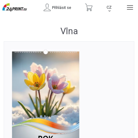
CZ
Přihlásit se
›
Vlna