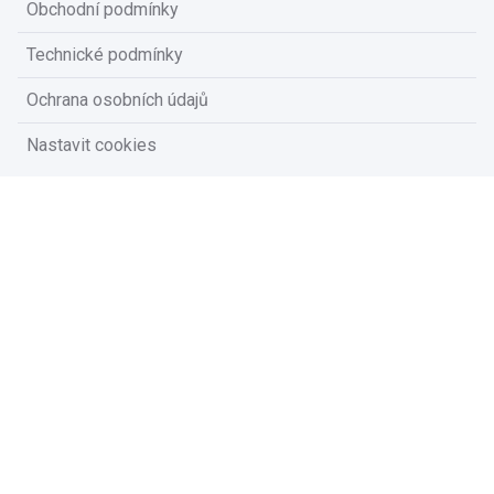
Obchodní podmínky
Technické podmínky
Ochrana osobních údajů
Nastavit cookies
Na vašem soukromí nám záleží
Vzhledem k platné legislativě od vás potřebujeme souhlas s
používáním souborů cookies.
Přijmout všechny cookies
Přizpůsobit