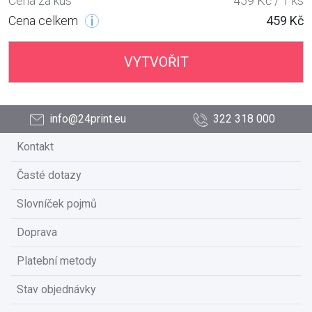
Cena za kus
459 Kč / 1 ks
Cena celkem
459 Kč
VYTVOŘIT
info@24print.eu
322 318 000
Kontakt
Časté dotazy
Slovníček pojmů
Doprava
Platební metody
Stav objednávky