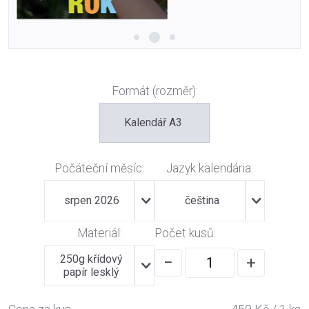
Formát (rozměr):
Kalendář A3
Počáteční měsíc:
Jazyk kalendária:
srpen 2026
čeština
Materiál:
Počet kusů:
250g křídový
−
+
papír lesklý