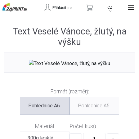
CZ
Přihlásit se
›
Text Veselé Vánoce, žlutý, na
výšku
Formát (rozměr):
Pohlednice A6
Pohlednice A5
Materiál:
Počet kusů:
300g lesklé