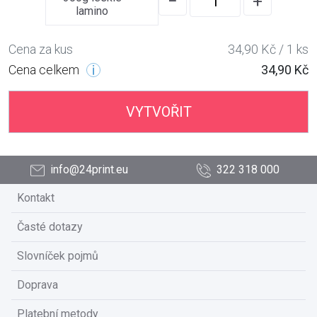
−
+
lamino
Cena za kus
34,90 Kč / 1 ks
Cena celkem
34,90 Kč
VYTVOŘIT
info@24print.eu
322 318 000
Kontakt
Časté dotazy
Slovníček pojmů
Doprava
Platební metody