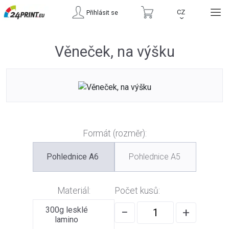
CZ
Přihlásit se
›
Věneček, na výšku
Formát (rozměr):
Pohlednice A6
Pohlednice A5
Materiál:
Počet kusů:
300g lesklé
−
+
lamino