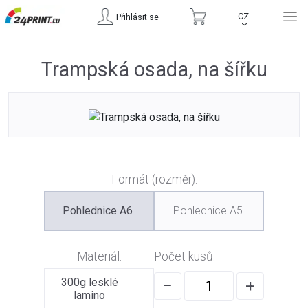
CZ
Přihlásit se
›
Trampská osada, na šířku
Formát (rozměr):
Pohlednice A6
Pohlednice A5
Materiál:
Počet kusů:
300g lesklé
−
+
lamino