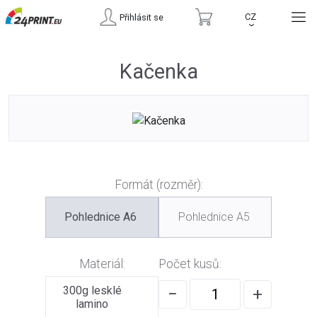
CZ
Přihlásit se
›
Kačenka
Formát (rozměr):
Pohlednice A6
Pohlednice A5
Materiál:
Počet kusů:
300g lesklé
−
+
lamino