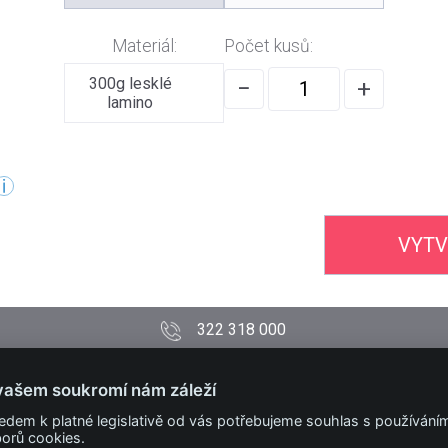
Materiál:
Počet kusů:
300g lesklé
−
+
lamino
VYTV
322 318 000
PODMÍNKY
vašem soukromí nám záleží
Obchodní podmínky
edem k platné legislativě od vás potřebujeme souhlas s používání
Technické podmínky
orů cookies.