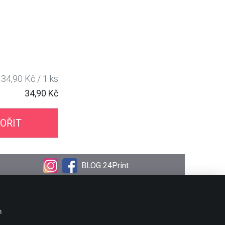
34,90 Kč / 1 ks
34,90 Kč
OŘIT
BLOG 24Print
OBJEDNÁVKA
Doprava
m
Platební metody