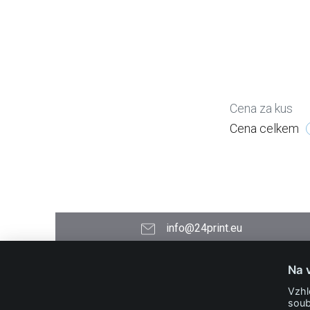
Cena za kus
Cena celkem
info@24print.eu
24PRINT.eu
Na 
Kontakt
Vzhl
O společnosti
soub