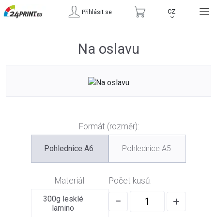
CZ
Přihlásit se
›
Na oslavu
Formát (rozměr):
Pohlednice A6
Pohlednice A5
Materiál:
Počet kusů:
300g lesklé
−
+
lamino