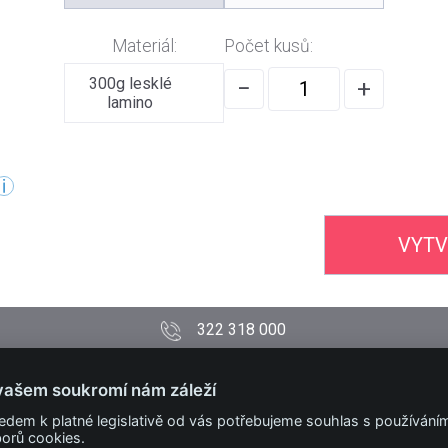
Materiál:
Počet kusů:
300g lesklé
−
+
lamino
VYTV
322 318 000
PODMÍNKY
vašem soukromí nám záleží
Obchodní podmínky
edem k platné legislativě od vás potřebujeme souhlas s používání
Technické podmínky
orů cookies.