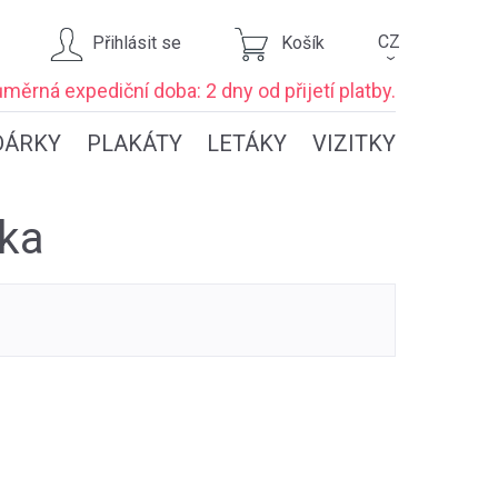
CZ
Přihlásit se
Košík
›
ůměrná expediční
doba: 2 dny
od přijetí platby.
DÁRKY
PLAKÁTY
LETÁKY
VIZITKY
řka