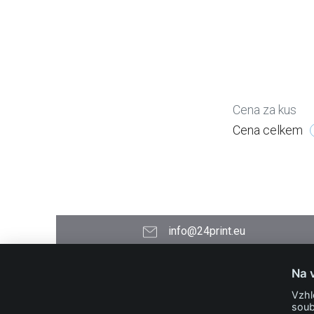
Cena za kus
Cena celkem
info@24print.eu
24PRINT.eu
Na 
Kontakt
Vzhl
O společnosti
soub