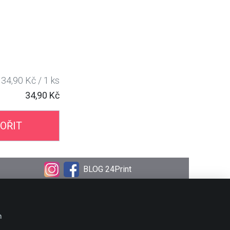
34,90 Kč / 1 ks
34,90 Kč
OŘIT
BLOG 24Print
OBJEDNÁVKA
Doprava
m
Platební metody