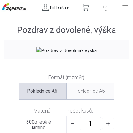
CZ
Přihlásit se
›
Pozdrav z dovolené, výška
Formát (rozměr):
Pohlednice A6
Pohlednice A5
Materiál:
Počet kusů:
300g lesklé
−
+
lamino