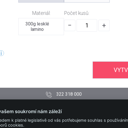
Materiál:
Počet kusů:
300g lesklé
−
+
lamino
VYTV
322 318 000
PODMÍNKY
vašem soukromí nám záleží
Obchodní podmínky
edem k platné legislativě od vás potřebujeme souhlas s používání
Technické podmínky
orů cookies.