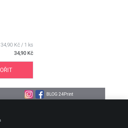
34,90 Kč / 1 ks
34,90 Kč
OŘIT
BLOG 24Print
OBJEDNÁVKA
Doprava
m
Platební metody