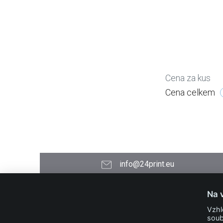
Cena za kus
Cena celkem
info@24print.eu
24PRINT.eu
Na 
Kontakt
Vzhl
O společnosti
soub