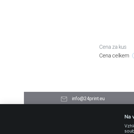
Cena za kus
Cena celkem
info@24print.eu
24PRINT.eu
Na 
Kontakt
Vzhl
O společnosti
soub