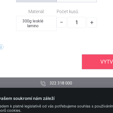
Materiál:
Počet kusů:
300g lesklé
−
+
lamino
VYTV
322 318 000
PODMÍNKY
vašem soukromí nám záleží
Obchodní podmínky
edem k platné legislativě od vás potřebujeme souhlas s používání
Technické podmínky
orů cookies.