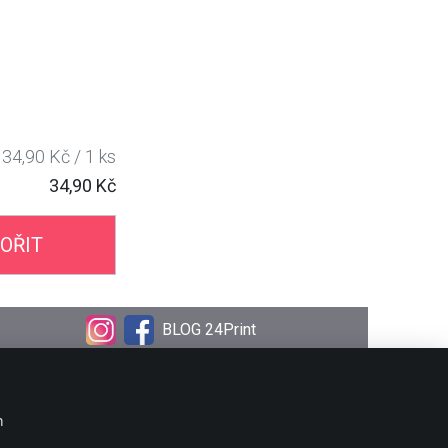
34,90 Kč / 1 ks
34,90 Kč
OŘIT
BLOG 24Print
OBJEDNÁVKA
Doprava
m
Platební metody