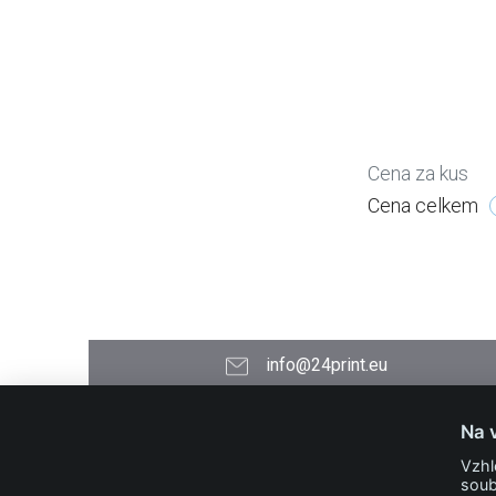
Cena za kus
Cena celkem
info@24print.eu
24PRINT.eu
Na 
Kontakt
Vzhl
O společnosti
soub