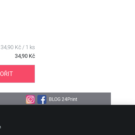
34,90 Kč / 1 ks
34,90 Kč
OŘIT
BLOG 24Print
OBJEDNÁVKA
Doprava
m
Platební metody