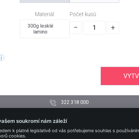
Materiál:
Počet kusů:
300g lesklé
−
+
lamino
VYTV
322 318 000
PODMÍNKY
vašem soukromí nám záleží
Obchodní podmínky
edem k platné legislativě od vás potřebujeme souhlas s používání
Technické podmínky
orů cookies.