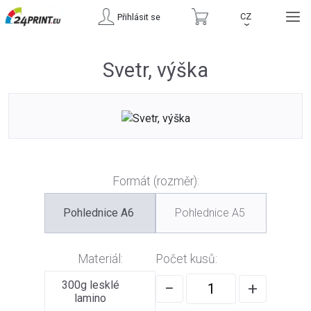
CZ
Přihlásit se
›
Svetr, výška
Formát (rozměr):
Pohlednice A6
Pohlednice A5
Materiál:
Počet kusů:
300g lesklé
−
+
lamino