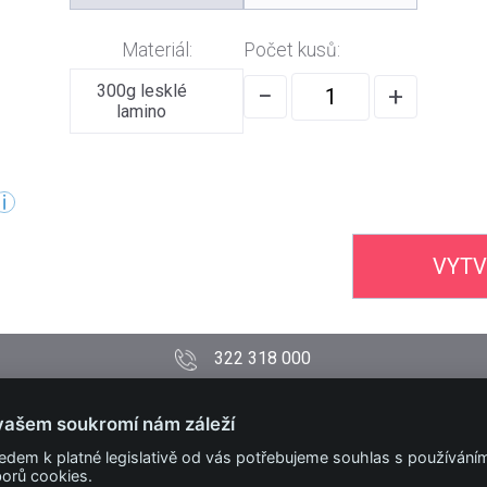
Materiál:
Počet kusů:
300g lesklé
−
+
lamino
VYTV
322 318 000
PODMÍNKY
vašem soukromí nám záleží
Obchodní podmínky
edem k platné legislativě od vás potřebujeme souhlas s používání
Technické podmínky
orů cookies.