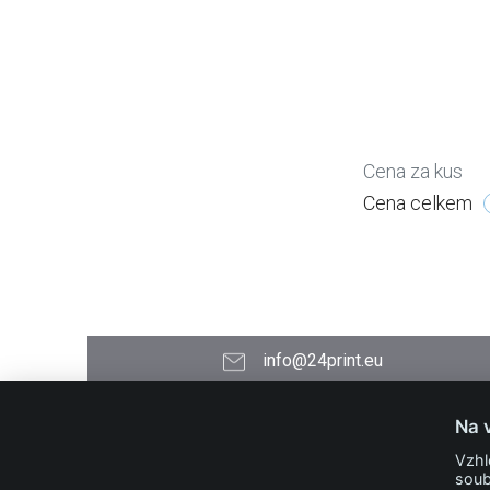
Cena za kus
Cena celkem
info@24print.eu
24PRINT.eu
Na 
Kontakt
Vzhl
O společnosti
soub