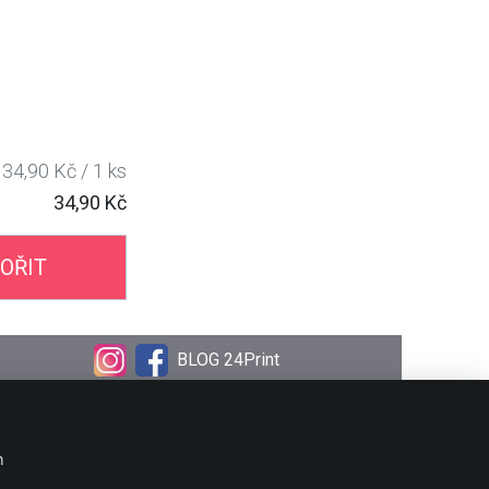
34,90 Kč / 1 ks
34,90 Kč
OŘIT
BLOG 24Print
OBJEDNÁVKA
Doprava
m
Platební metody