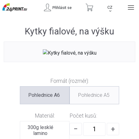
CZ
Přihlásit se
›
Kytky fialové, na výšku
Formát (rozměr):
Pohlednice A6
Pohlednice A5
Materiál:
Počet kusů:
300g lesklé
−
+
lamino