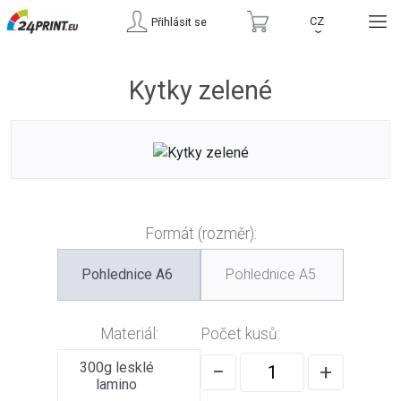
CZ
Přihlásit se
›
Kytky zelené
Formát (rozměr):
Pohlednice A6
Pohlednice A5
Materiál:
Počet kusů:
300g lesklé
−
+
lamino