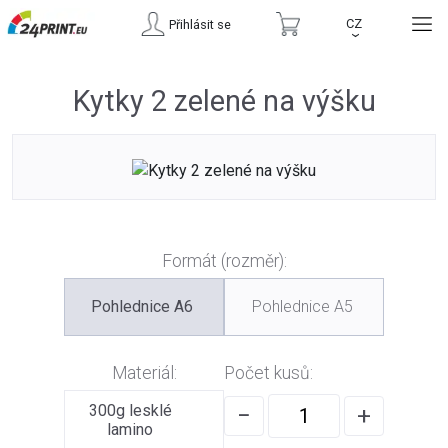
CZ
Přihlásit se
›
Kytky 2 zelené na výšku
Formát (rozměr):
Pohlednice A6
Pohlednice A5
Materiál:
Počet kusů:
300g lesklé
−
+
lamino